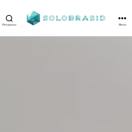
Pesquisar
Menu
Porta
Corta
Fogo
P90