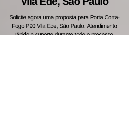
Vila Ede, São Paulo
Solicite agora uma proposta para Porta Corta-
Fogo P90 Vila Ede, São Paulo. Atendimento
rápido e suporte durante todo o processo.
Vantagens de Comprar Porta
Corta-Fogo Direto do
Fabricante
Consulte as medidas convencionais utilizadas na