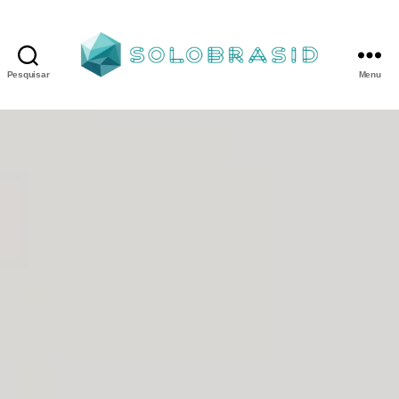
Pesquisar
Menu
Porta
Corta
Fogo
P90