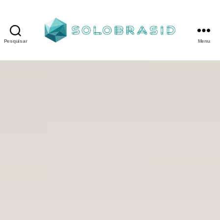
Pesquisar
Menu
Porta
Corta
Fogo
P90