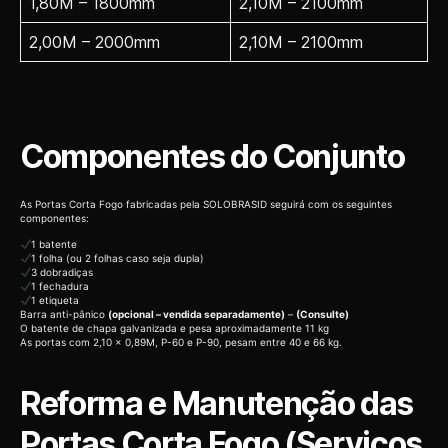
1,80M – 1800mm
2,10M – 2100mm
2,00M – 2000mm
2,10M – 2100mm
Componentes do Conjunto
As Portas Corta Fogo fabricadas pela SOLOBRASID seguirá com os seguintes
componentes:
1 batente
1 folha (ou 2 folhas caso seja dupla)
3 dobradiças
1 fechadura
1 etiqueta
Barra anti-pânico
(opcional – vendida separadamente)
–
(Consulte)
O batente de chapa galvanizada e pesa aproximadamente 11 kg
As portas com 2,10 x 0,89M, P-60 e P-90, pesam entre 40 e 66 kg.
Reforma e Manutenção das
Portas Corta Fogo (Serviços