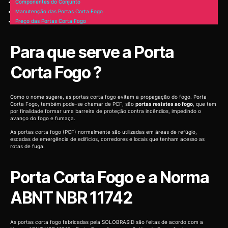
Componentes do Conjunto
Manutenção das Portas Corta Fogo
Preço das Portas Corta Fogo
Para que serve a Porta
Corta Fogo ?
Como o nome sugere, as portas corta fogo evitam a propagação do fogo. Porta
Corta Fogo, também pode-se chamar de PCF, são
portas resistes ao fogo
, que tem
por finalidade formar uma barreira de proteção contra incêndios, impedindo o
avanço do fogo e fumaça.
As portas corta fogo (PCF) normalmente são utilizadas em áreas de refúgio,
escadas de emergência de edifícios, corredores e locais que tenham acesso as
rotas de fuga.
Porta Corta Fogo e a Norma
ABNT NBR 11742
As portas corta fogo fabricadas pela SOLOBRASID são feitas de acordo com a