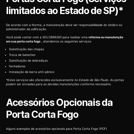
limitados ao Estado de SP)*
De acordo com a Norma, a manutenção deve ser responsabilidade do síndico ou
administrador da edificação.
Você pode contar com a SOLOBRASID para realizar uma
reforma ou manutenção
em sua porta corta fogo
, atendemos os seguintes serviços:
Substituição das chapas
Troca de batentes
Substituição de dobradiças
fechaduras
Instalação de barra anti-pânico
*Estes serviços são oferecidos exclusivamente no Estado de São Paulo. As portas
podem ser enviadas para as devidas manutenções conforme necessário.
Acessórios Opcionais da
Porta Corta Fogo
Alguns exemplos de acessórios opcionais para Porta Corta Fogo (PCF)