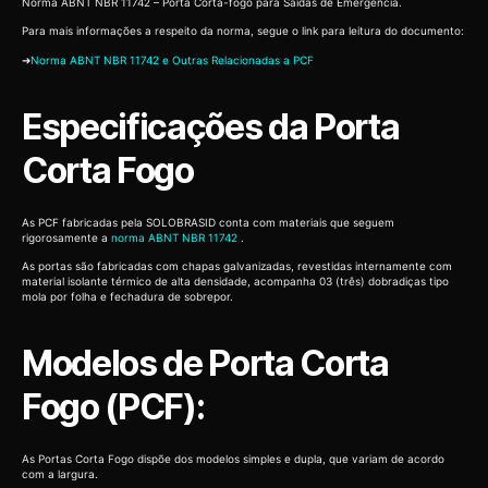
Norma ABNT NBR 11742 – Porta Corta-fogo para Saídas de Emergência.
Para mais informações a respeito da norma, segue o link para leitura do documento:
➜
Norma ABNT NBR 11742 e Outras Relacionadas a PCF
Especificações da Porta
Corta Fogo
As PCF fabricadas pela SOLOBRASID conta com materiais que seguem
rigorosamente a
norma ABNT NBR 11742
.
As portas são fabricadas com chapas galvanizadas, revestidas internamente com
material isolante térmico de alta densidade, acompanha 03 (três) dobradiças tipo
mola por folha e fechadura de sobrepor.
Modelos de Porta Corta
Fogo (PCF):
As Portas Corta Fogo dispõe dos modelos simples e dupla, que variam de acordo
com a largura.