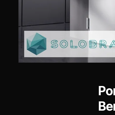
Po
Be