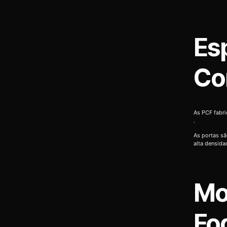
Es
Co
As PCF fabr
.
As portas sã
alta densida
Mo
Fo