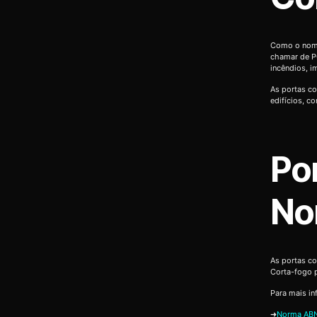
Como o nome
chamar de P
incêndios, 
As portas co
edifícios, c
Po
No
As portas c
Corta-fogo 
Para mais in
➜
Norma ABN