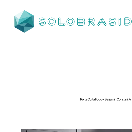
SOLOBRASID
Porta Corta Fogo – Be
Porta Corta Fogo – Benjamin Constant A