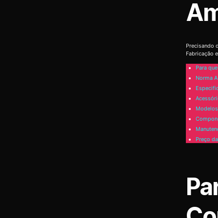
Am
Precisando d
Fabricação e
Para que
Norma A
Especifi
Acessóri
Modelos 
Compone
Manutenç
Preço da
Pa
Co