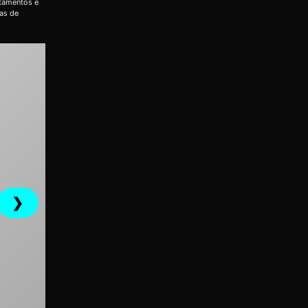
rtamentos e
das de
❯
jamin Constant,
Porta Corta Fogo P240 Industrial em Benjamin
Constant, Amazonas
→
Ver mais →