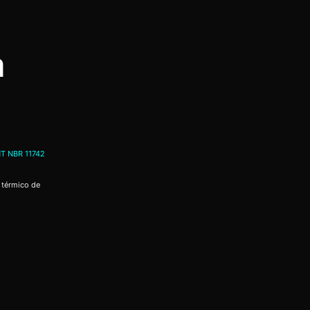
a
T NBR 11742
 térmico de
a