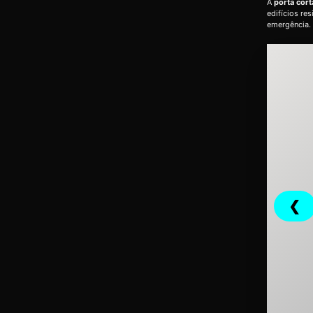
A
porta cor
edifícios re
emergência.
❮