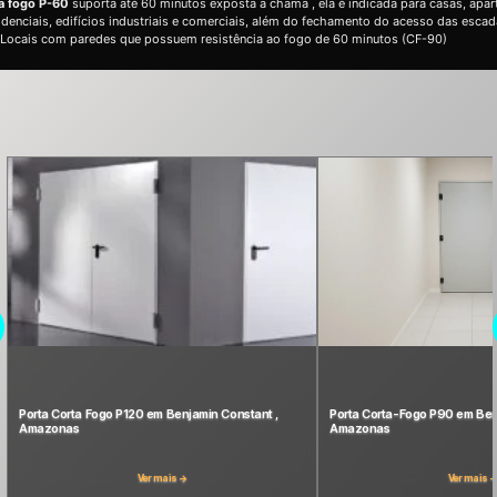
ta fogo P-60
suporta até 60 minutos exposta a chama , ela é indicada para casas, apa
sidenciais, edifícios industriais e comerciais, além do fechamento do acesso das esca
 Locais com paredes que possuem resistência ao fogo de 60 minutos (CF-90)
Porta Corta Fogo P120 em Benjamin Constant ,
Porta Corta-Fogo P90 em Ben
Amazonas
Amazonas
Ver mais →
Ver mais 