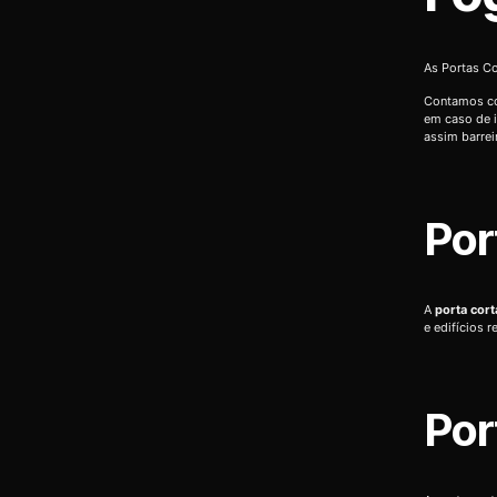
As Portas Co
Contamos co
em caso de i
assim barrei
Por
A
porta cor
e edifícios 
Por