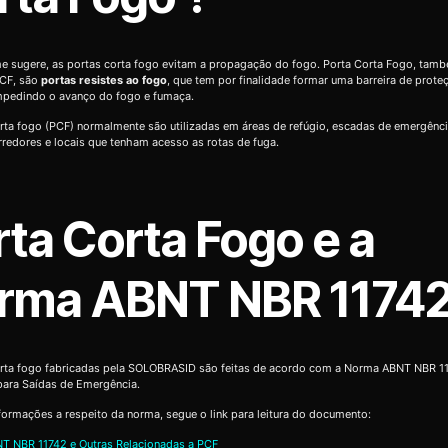
 sugere, as portas corta fogo evitam a propagação do fogo. Porta Corta Fogo, tam
CF, são
portas resistes ao fogo
, que tem por finalidade formar uma barreira de prote
impedindo o avanço do fogo e fumaça.
rta fogo (PCF) normalmente são utilizadas em áreas de refúgio, escadas de emergênc
orredores e locais que tenham acesso as rotas de fuga.
rta Corta Fogo e a
rma ABNT NBR 1174
orta fogo fabricadas pela SOLOBRASID são feitas de acordo com a Norma ABNT NBR 11
para Saídas de Emergência.
formações a respeito da norma, segue o link para leitura do documento:
T NBR 11742 e Outras Relacionadas a PCF