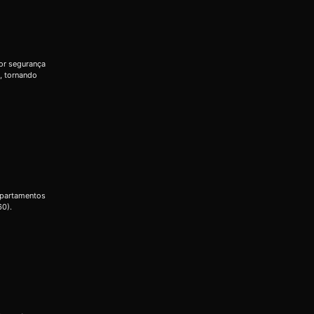
or segurança
, tornando
apartamentos
60).