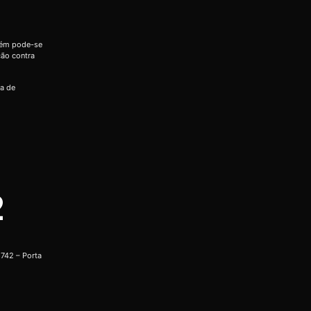
bém pode-se
ção contra
ia de
2
742 – Porta