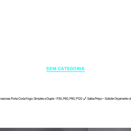
Categorias
SEM CATEGORIA
njamin Constant , Amazonas
mazonas Porta Corta Fogo: Simples e Dupla – P30, P60, P90, P120
Saiba Preço – Solicite Orçamento d