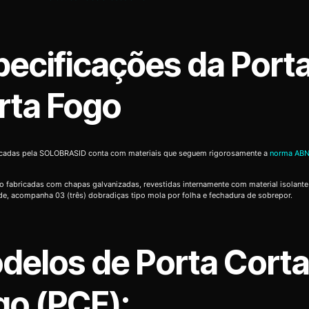
pecificações da Port
rta Fogo
icadas pela SOLOBRASID conta com materiais que seguem rigorosamente a
norma ABN
o fabricadas com chapas galvanizadas, revestidas internamente com material isolante
de, acompanha 03 (três) dobradiças tipo mola por folha e fechadura de sobrepor.
delos de Porta Cort
go (PCF):