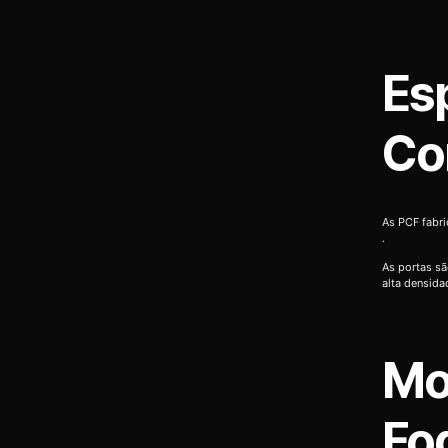
Es
Co
As PCF fabr
.
As portas sã
alta densida
Mo
Fo