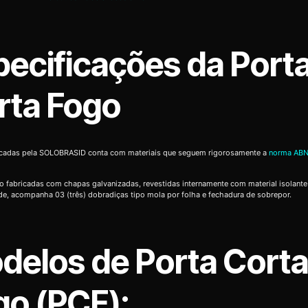
pecificações da Port
rta Fogo
icadas pela SOLOBRASID conta com materiais que seguem rigorosamente a
norma ABN
o fabricadas com chapas galvanizadas, revestidas internamente com material isolante
de, acompanha 03 (três) dobradiças tipo mola por folha e fechadura de sobrepor.
delos de Porta Cort
go (PCF):