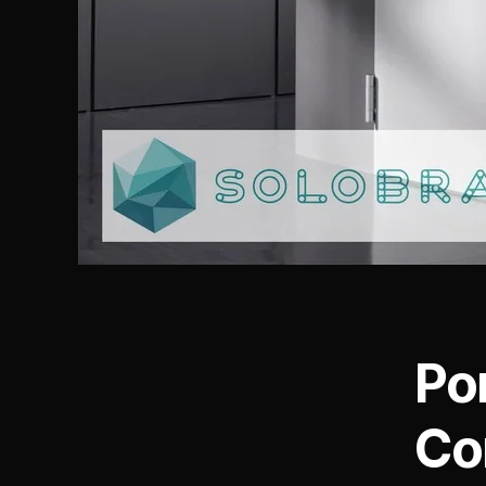
Po
Co