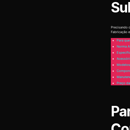
Su
Precisando d
Fabricação e
Para que
Norma A
Especifi
Acessóri
Modelos 
Compone
Manutenç
Preço da
Pa
Co