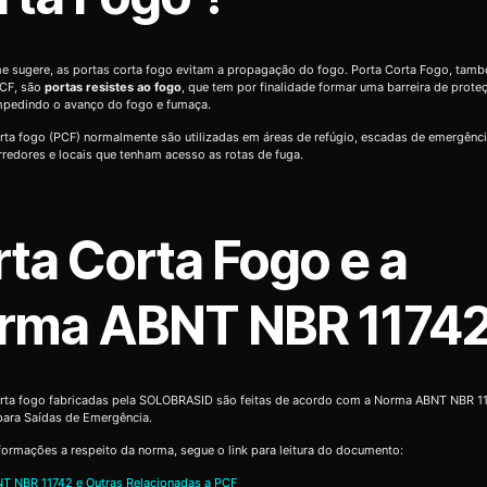
 sugere, as portas corta fogo evitam a propagação do fogo. Porta Corta Fogo, tam
CF, são
portas resistes ao fogo
, que tem por finalidade formar uma barreira de prote
impedindo o avanço do fogo e fumaça.
rta fogo (PCF) normalmente são utilizadas em áreas de refúgio, escadas de emergênc
orredores e locais que tenham acesso as rotas de fuga.
rta Corta Fogo e a
rma ABNT NBR 1174
orta fogo fabricadas pela SOLOBRASID são feitas de acordo com a Norma ABNT NBR 11
para Saídas de Emergência.
formações a respeito da norma, segue o link para leitura do documento:
T NBR 11742 e Outras Relacionadas a PCF