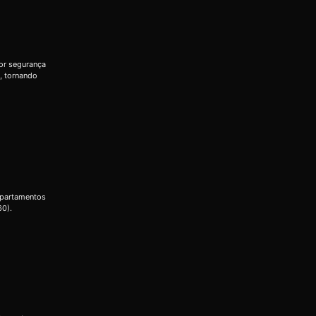
or segurança
, tornando
apartamentos
60).