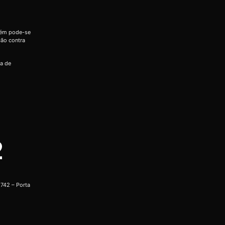
bém pode-se
ção contra
ia de
2
742 – Porta