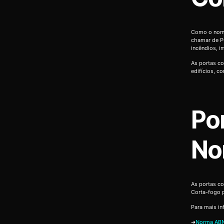
Como o nome
chamar de P
incêndios, 
As portas co
edifícios, c
Po
No
As portas c
Corta-fogo 
Para mais in
➜
Norma ABN