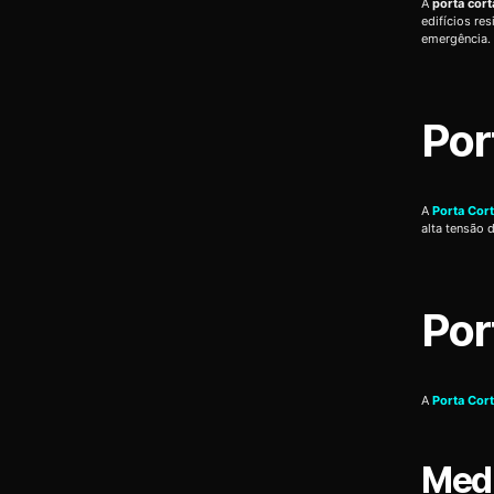
A
porta cor
edifícios re
emergência.
Por
A
Porta Cor
alta tensão 
Por
A
Porta Cor
Medi