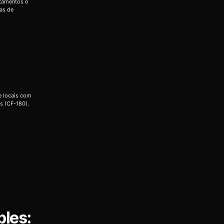
rtamentos e
das de
e locais com
s (CF-180).
ples: