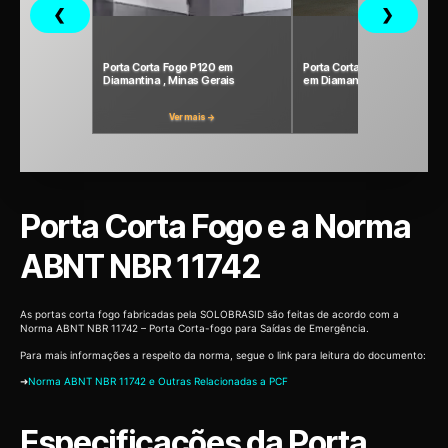
❮
❯
Porta Corta Fogo P120 em
Porta Corta Fogo P240 Indust
Diamantina , Minas Gerais
em Diamantina, Minas Gerai
Ver mais →
Ver mais →
Porta Corta Fogo e a Norma
ABNT NBR 11742
As portas corta fogo fabricadas pela SOLOBRASID são feitas de acordo com a
Norma ABNT NBR 11742 – Porta Corta-fogo para Saídas de Emergência.
Para mais informações a respeito da norma, segue o link para leitura do documento:
➜
Norma ABNT NBR 11742 e Outras Relacionadas a PCF
Especificações da Porta