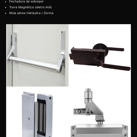
Fechadura de sobrepor
Trava Magnética (eletro imã)
Mola aérea hidráulica / Dorma