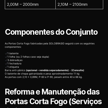
2,00M – 2000mm
2,10M – 2100mm
Componentes do Conjunto
As Portas Corta Fogo fabricadas pela SOLOBRASID seguirá com os seguintes
componentes:
1 batente
1 folha (ou 2 folhas caso seja dupla)
3 dobradiças
1 fechadura
1 etiqueta
Barra anti-pânico
(opcional – vendida separadamente)
–
(Consulte)
O batente de chapa galvanizada e pesa aproximadamente 11 kg
As portas com 2,10 x 0,89M, P-60 e P-90, pesam entre 40 e 66 kg.
Reforma e Manutenção das
Portas Corta Fogo (Serviços