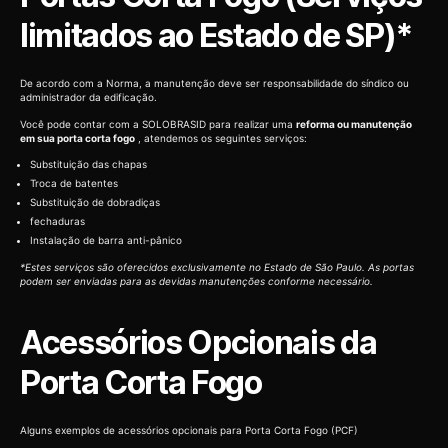
limitados ao Estado de SP)*
De acordo com a Norma, a manutenção deve ser responsabilidade do síndico ou
administrador da edificação.
Você pode contar com a SOLOBRASID para realizar uma
reforma ou manutenção
em sua porta corta fogo
, atendemos os seguintes serviços:
Substituição das chapas
Troca de batentes
Substituição de dobradiças
fechaduras
Instalação de barra anti-pânico
*Estes serviços são oferecidos exclusivamente no Estado de São Paulo. As portas
podem ser enviadas para as devidas manutenções conforme necessário.
Acessórios Opcionais da
Porta Corta Fogo
Alguns exemplos de acessórios opcionais para Porta Corta Fogo (PCF)