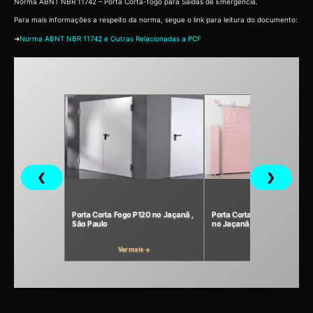
Norma ABNT NBR 11742 – Porta Corta-fogo para Saídas de Emergência.
Para mais informações a respeito da norma, segue o link para leitura do documento:
➜
Norma ABNT NBR 11742 e Outras Relacionadas a PCF
❮
❯
Porta Corta Fogo P120 no Jaçanã ,
Porta Corta Fogo P240 Indust
São Paulo
no Jaçanã, São Paulo
Ver mais →
Ver mais →