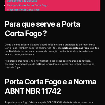
Componentes do Conjunto
Manutenção das Portas Corta Fogo
Preço das Portas Corta Fogo
Para que serve a Porta
Corta Fogo ?
Como o nome sugere, as portas corta fogo evitam a propagação do fogo. Porta
Corta Fogo, também pode-se chamar de PCF, são
portas resistes ao fogo
, que tem
por finalidade formar uma barreira de proteção contra incêndios, impedindo o
avanço do fogo e fumaça.
As portas corta fogo (PCF) normalmente são utilizadas em áreas de refúgio,
escadas de emergência de edifícios, corredores e locais que tenham acesso as
rotas de fuga.
Porta Corta Fogo e a Norma
ABNT NBR 11742
As portas corta fogo fabricadas pela SOLOBRASID são feitas de acordo com a