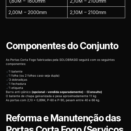
1,80M – 1800mm
2,10M – 2100mm
2,00M – 2000mm
2,10M – 2100mm
Componentes do Conjunto
As Portas Corta Fogo fabricadas pela SOLOBRASID seguirá com os seguintes
componentes:
1 batente
1 folha (ou 2 folhas caso seja dupla)
3 dobradiças
1 fechadura
1 etiqueta
Barra anti-pânico
(opcional – vendida separadamente)
–
(Consulte)
O batente de chapa galvanizada e pesa aproximadamente 11 kg
As portas com 2,10 x 0,89M, P-60 e P-90, pesam entre 40 e 66 kg.
Reforma e Manutenção das
Portas Corta Fogo (Serviços