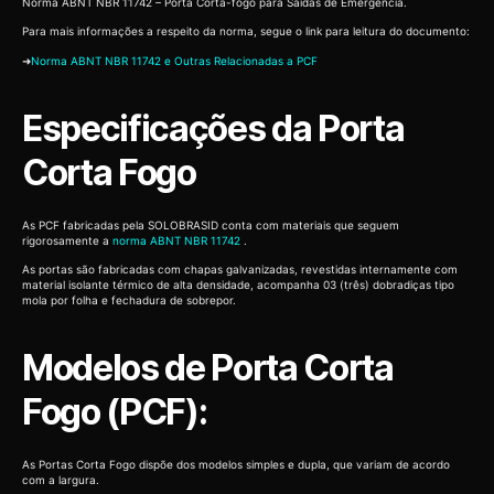
Norma ABNT NBR 11742 – Porta Corta-fogo para Saídas de Emergência.
Para mais informações a respeito da norma, segue o link para leitura do documento:
➜
Norma ABNT NBR 11742 e Outras Relacionadas a PCF
Especificações da Porta
Corta Fogo
As PCF fabricadas pela SOLOBRASID conta com materiais que seguem
rigorosamente a
norma ABNT NBR 11742
.
As portas são fabricadas com chapas galvanizadas, revestidas internamente com
material isolante térmico de alta densidade, acompanha 03 (três) dobradiças tipo
mola por folha e fechadura de sobrepor.
Modelos de Porta Corta
Fogo (PCF):
As Portas Corta Fogo dispõe dos modelos simples e dupla, que variam de acordo
com a largura.