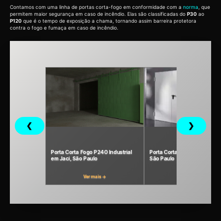
Contamos com uma linha de portas corta-fogo em conformidade com a
norma
, que
permitem maior segurança em caso de incêndio. Elas são classificadas do
P30
ao
P120
que é o tempo de exposição a chama, tornando assim barreira protetora
contra o fogo e fumaça em caso de incêndio.
❮
❯
Porta Corta Fogo P240 Industrial
Porta Corta Fogo P120 em Jac
em Jaci, São Paulo
São Paulo
Ver mais →
Ver mais →