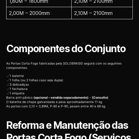
1,80M – 1800mm
2,10M – 2100mm
2,00M – 2000mm
2,10M – 2100mm
Componentes do Conjunto
As Portas Corta Fogo fabricadas pela SOLOBRASID seguirá com os seguintes
componentes:
1 batente
1 folha (ou 2 folhas caso seja dupla)
3 dobradiças
1 fechadura
1 etiqueta
Barra anti-pânico
(opcional – vendida separadamente)
–
(Consulte)
O batente de chapa galvanizada e pesa aproximadamente 11 kg
As portas com 2,10 x 0,89M, P-60 e P-90, pesam entre 40 e 66 kg.
Reforma e Manutenção das
Portas Corta Fogo (Serviços