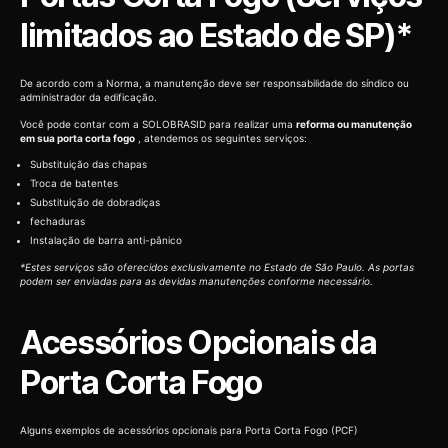
limitados ao Estado de SP)*
De acordo com a Norma, a manutenção deve ser responsabilidade do síndico ou
administrador da edificação.
Você pode contar com a SOLOBRASID para realizar uma
reforma ou manutenção
em sua porta corta fogo
, atendemos os seguintes serviços:
Substituição das chapas
Troca de batentes
Substituição de dobradiças
fechaduras
Instalação de barra anti-pânico
*Estes serviços são oferecidos exclusivamente no Estado de São Paulo. As portas
podem ser enviadas para as devidas manutenções conforme necessário.
Acessórios Opcionais da
Porta Corta Fogo
Alguns exemplos de acessórios opcionais para Porta Corta Fogo (PCF)