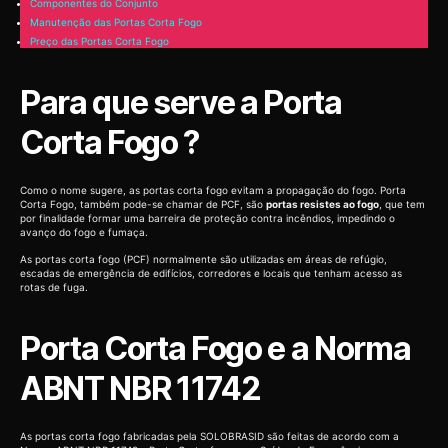
Componentes do Conjunto
Manutenção das Portas Corta Fogo
Preço das Portas Corta Fogo
Para que serve a Porta
Corta Fogo ?
Como o nome sugere, as portas corta fogo evitam a propagação do fogo. Porta
Corta Fogo, também pode-se chamar de PCF, são
portas resistes ao fogo
, que tem
por finalidade formar uma barreira de proteção contra incêndios, impedindo o
avanço do fogo e fumaça.
As portas corta fogo (PCF) normalmente são utilizadas em áreas de refúgio,
escadas de emergência de edifícios, corredores e locais que tenham acesso as
rotas de fuga.
Porta Corta Fogo e a Norma
ABNT NBR 11742
As portas corta fogo fabricadas pela SOLOBRASID são feitas de acordo com a