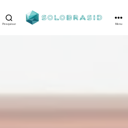
Pesquisar
Menu
Porta
Corta
Fogo
P90