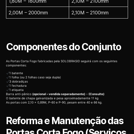
1,80M – 1800mm
2,10M – 2100mm
2,00M – 2000mm
2,10M – 2100mm
Componentes do Conjunto
As Portas Corta Fogo fabricadas pela SOLOBRASID seguirá com os seguintes
componentes:
1 batente
1 folha (ou 2 folhas caso seja dupla)
3 dobradiças
1 fechadura
1 etiqueta
Barra anti-pânico
(opcional – vendida separadamente)
–
(Consulte)
O batente de chapa galvanizada e pesa aproximadamente 11 kg
As portas com 2,10 x 0,89M, P-60 e P-90, pesam entre 40 e 66 kg.
Reforma e Manutenção das
Portas Corta Fogo (Serviços