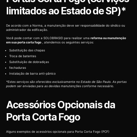
limitados ao Estado de SP)*
De acordo com a Norma, a manutenção deve ser responsabilidade do síndico ou
administrador da edificação.
Você pode contar com a SOLOBRASID para realizar uma
reforma ou manutenção
em sua porta corta fogo
, atendemos os seguintes serviços:
Substituição das chapas
Troca de batentes
Substituição de dobradiças
fechaduras
Instalação de barra anti-pânico
*Estes serviços são oferecidos exclusivamente no Estado de São Paulo. As portas
podem ser enviadas para as devidas manutenções conforme necessário.
Acessórios Opcionais da
Porta Corta Fogo
Alguns exemplos de acessórios opcionais para Porta Corta Fogo (PCF)