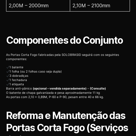
2,00M – 2000mm
2,10M – 2100mm
Componentes do Conjunto
As Portas Corta Fogo fabricadas pela SOLOBRASID seguirá com os seguintes
componentes:
1 batente
1 folha (ou 2 folhas caso seja dupla)
3 dobradiças
1 fechadura
1 etiqueta
Barra anti-pânico
(opcional – vendida separadamente)
–
(Consulte)
O batente de chapa galvanizada e pesa aproximadamente 11 kg
As portas com 2,10 x 0,89M, P-60 e P-90, pesam entre 40 e 66 kg.
Reforma e Manutenção das
Portas Corta Fogo (Serviços