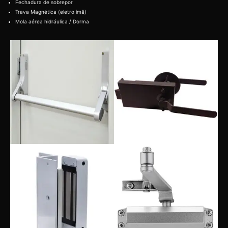
Fechadura de sobrepor
Trava Magnética (eletro imã)
Mola aérea hidráulica / Dorma