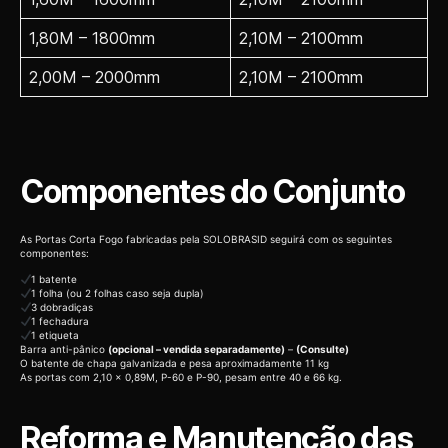
1,80M – 1800mm
2,10M – 2100mm
2,00M – 2000mm
2,10M – 2100mm
Componentes do Conjunto
As Portas Corta Fogo fabricadas pela SOLOBRASID seguirá com os seguintes
componentes:
1 batente
1 folha (ou 2 folhas caso seja dupla)
3 dobradiças
1 fechadura
1 etiqueta
Barra anti-pânico
(opcional – vendida separadamente)
–
(Consulte)
O batente de chapa galvanizada e pesa aproximadamente 11 kg
As portas com 2,10 x 0,89M, P-60 e P-90, pesam entre 40 e 66 kg.
Reforma e Manutenção das