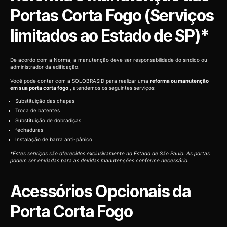
Portas Corta Fogo (Serviços
limitados ao Estado de SP)*
De acordo com a Norma, a manutenção deve ser responsabilidade do síndico ou
administrador da edificação.
Você pode contar com a SOLOBRASID para realizar uma
reforma ou manutenção
em sua porta corta fogo
, atendemos os seguintes serviços:
Substituição das chapas
Troca de batentes
Substituição de dobradiças
fechaduras
Instalação de barra anti-pânico
*Estes serviços são oferecidos exclusivamente no Estado de São Paulo. As portas
podem ser enviadas para as devidas manutenções conforme necessário.
Acessórios Opcionais da
Porta Corta Fogo