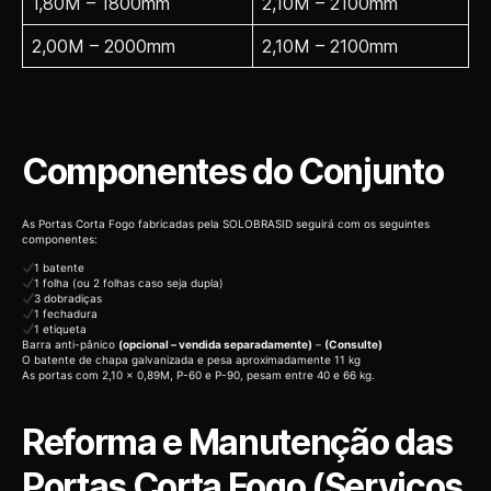
1,80M – 1800mm
2,10M – 2100mm
2,00M – 2000mm
2,10M – 2100mm
Componentes do Conjunto
As Portas Corta Fogo fabricadas pela SOLOBRASID seguirá com os seguintes
componentes:
1 batente
1 folha (ou 2 folhas caso seja dupla)
3 dobradiças
1 fechadura
1 etiqueta
Barra anti-pânico
(opcional – vendida separadamente)
–
(Consulte)
O batente de chapa galvanizada e pesa aproximadamente 11 kg
As portas com 2,10 x 0,89M, P-60 e P-90, pesam entre 40 e 66 kg.
Reforma e Manutenção das
Portas Corta Fogo (Serviços