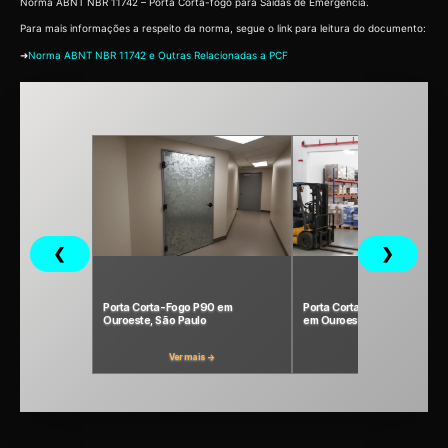
Norma ABNT NBR 11742 – Porta Corta-fogo para Saídas de Emergência.
Para mais informações a respeito da norma, segue o link para leitura do documento:
➜
Norma ABNT NBR 11742 e Outras Relacionadas a PCF
❮
❯
Porta Corta-Fogo P90 em
Porta Corta Fogo P240 Indust
Ouroeste, São Paulo
em Ouroeste, São Paulo
Ver mais →
Ver mais →