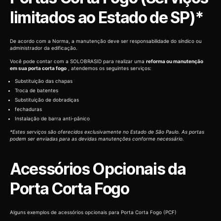
limitados ao Estado de SP)*
De acordo com a Norma, a manutenção deve ser responsabilidade do síndico ou
administrador da edificação.
Você pode contar com a SOLOBRASID para realizar uma
reforma ou manutenção
em sua porta corta fogo
, atendemos os seguintes serviços:
Substituição das chapas
Troca de batentes
Substituição de dobradiças
fechaduras
Instalação de barra anti-pânico
*Estes serviços são oferecidos exclusivamente no Estado de São Paulo. As portas
podem ser enviadas para as devidas manutenções conforme necessário.
Acessórios Opcionais da
Porta Corta Fogo
Alguns exemplos de acessórios opcionais para Porta Corta Fogo (PCF)