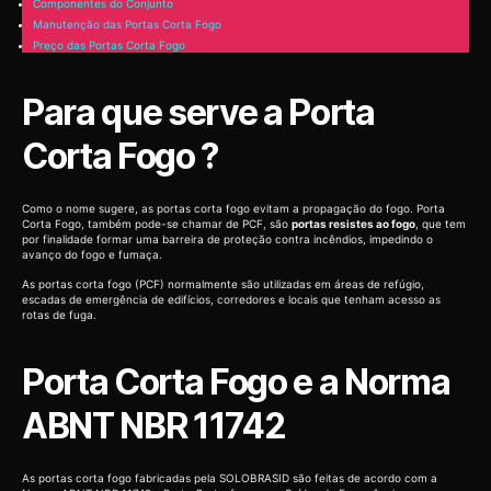
Componentes do Conjunto
Manutenção das Portas Corta Fogo
Preço das Portas Corta Fogo
Para que serve a Porta
Corta Fogo ?
Como o nome sugere, as portas corta fogo evitam a propagação do fogo. Porta
Corta Fogo, também pode-se chamar de PCF, são
portas resistes ao fogo
, que tem
por finalidade formar uma barreira de proteção contra incêndios, impedindo o
avanço do fogo e fumaça.
As portas corta fogo (PCF) normalmente são utilizadas em áreas de refúgio,
escadas de emergência de edifícios, corredores e locais que tenham acesso as
rotas de fuga.
Porta Corta Fogo e a Norma
ABNT NBR 11742
As portas corta fogo fabricadas pela SOLOBRASID são feitas de acordo com a