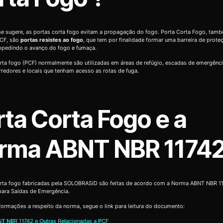
 sugere, as portas corta fogo evitam a propagação do fogo. Porta Corta Fogo, tam
CF, são
portas resistes ao fogo
, que tem por finalidade formar uma barreira de prote
impedindo o avanço do fogo e fumaça.
rta fogo (PCF) normalmente são utilizadas em áreas de refúgio, escadas de emergênc
orredores e locais que tenham acesso as rotas de fuga.
rta Corta Fogo e a
rma ABNT NBR 1174
orta fogo fabricadas pela SOLOBRASID são feitas de acordo com a Norma ABNT NBR 11
para Saídas de Emergência.
formações a respeito da norma, segue o link para leitura do documento:
T NBR 11742 e Outras Relacionadas a PCF