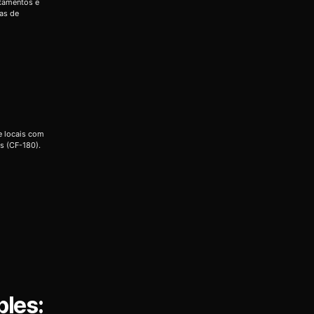
rtamentos e
das de
e locais com
s (CF-180).
ples: