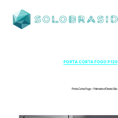
SOLOBRASID
PORTA CORTA FOGO P120
Porta Corta Fogo – Pal
Porta Corta Fogo – Palmeira d’Oeste São