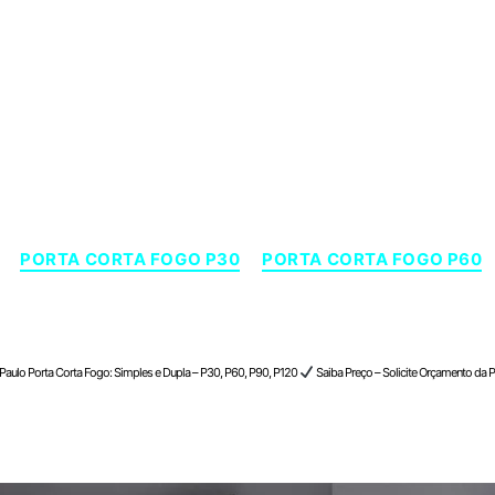
Categorias
PORTA CORTA FOGO P30
PORTA CORTA FOGO P60
meira d’Oeste , São Paulo
 Paulo Porta Corta Fogo: Simples e Dupla – P30, P60, P90, P120
Saiba Preço – Solicite Orçamento da P