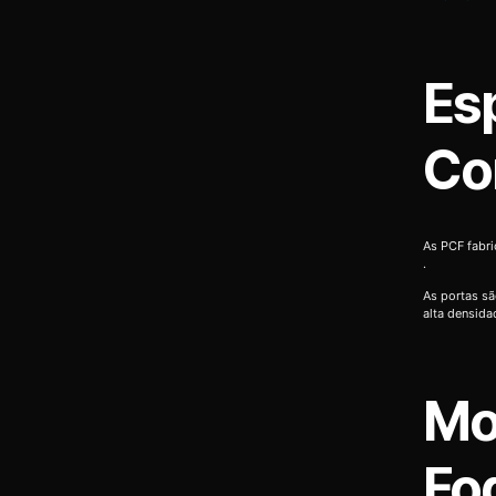
Es
Co
As PCF fabr
.
As portas sã
alta densida
Mo
Fo