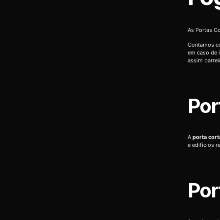
As Portas Co
Contamos co
em caso de i
assim barrei
Por
A
porta cor
e edifícios 
Por