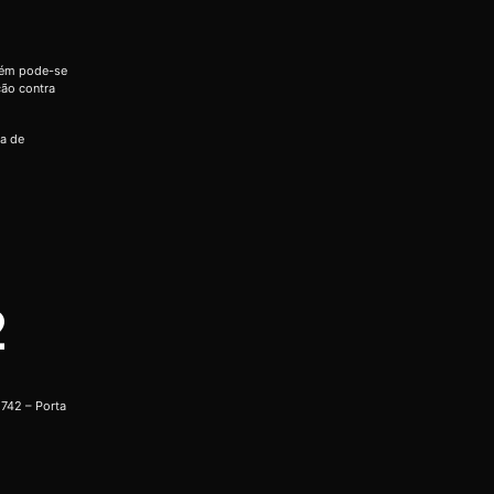
bém pode-se
ção contra
ia de
2
742 – Porta