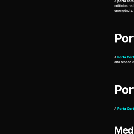
A
porta cor
edifícios re
emergência.
Por
A
Porta Cor
alta tensão 
Por
A
Porta Cor
Medi