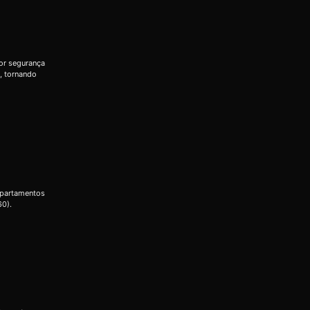
or segurança
, tornando
apartamentos
60).