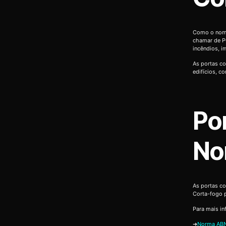
Como o nome
chamar de P
incêndios, 
As portas co
edifícios, c
Po
No
As portas c
Corta-fogo 
Para mais in
➜
Norma ABN