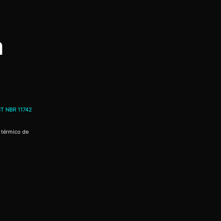
a
T NBR 11742
 térmico de
a