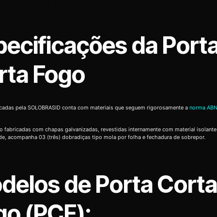
pecificações da Port
rta Fogo
icadas pela SOLOBRASID conta com materiais que seguem rigorosamente a
norma ABN
o fabricadas com chapas galvanizadas, revestidas internamente com material isolante
de, acompanha 03 (três) dobradiças tipo mola por folha e fechadura de sobrepor.
delos de Porta Cort
go (PCF):