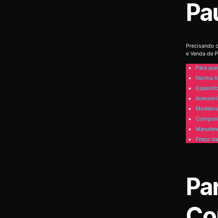
Pa
Precisando d
e Venda de P
Para que
Norma A
Especifi
Acessóri
Modelos 
Compone
Manutenç
Preço da
Pa
Co