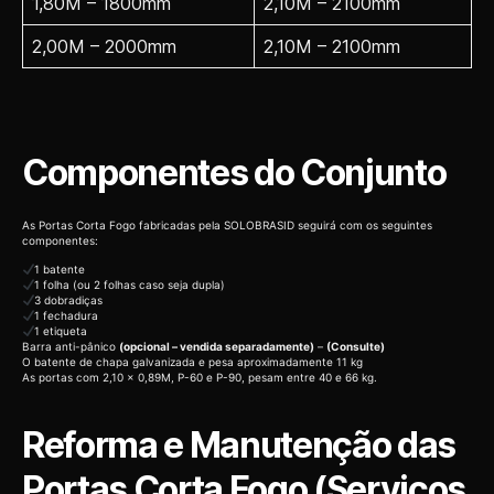
1,80M – 1800mm
2,10M – 2100mm
2,00M – 2000mm
2,10M – 2100mm
Componentes do Conjunto
As Portas Corta Fogo fabricadas pela SOLOBRASID seguirá com os seguintes
componentes:
1 batente
1 folha (ou 2 folhas caso seja dupla)
3 dobradiças
1 fechadura
1 etiqueta
Barra anti-pânico
(opcional – vendida separadamente)
–
(Consulte)
O batente de chapa galvanizada e pesa aproximadamente 11 kg
As portas com 2,10 x 0,89M, P-60 e P-90, pesam entre 40 e 66 kg.
Reforma e Manutenção das
Portas Corta Fogo (Serviços