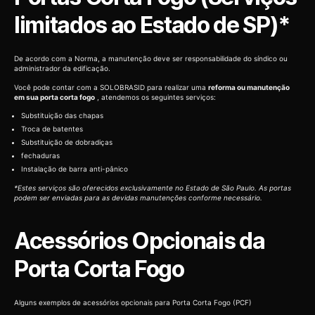
limitados ao Estado de SP)*
De acordo com a Norma, a manutenção deve ser responsabilidade do síndico ou
administrador da edificação.
Você pode contar com a SOLOBRASID para realizar uma
reforma ou manutenção
em sua porta corta fogo
, atendemos os seguintes serviços:
Substituição das chapas
Troca de batentes
Substituição de dobradiças
fechaduras
Instalação de barra anti-pânico
*Estes serviços são oferecidos exclusivamente no Estado de São Paulo. As portas
podem ser enviadas para as devidas manutenções conforme necessário.
Acessórios Opcionais da
Porta Corta Fogo
Alguns exemplos de acessórios opcionais para Porta Corta Fogo (PCF)