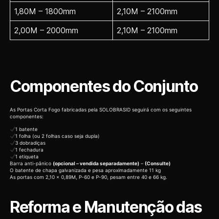
1,80M – 1800mm
2,10M – 2100mm
2,00M – 2000mm
2,10M – 2100mm
Componentes do Conjunto
As Portas Corta Fogo fabricadas pela SOLOBRASID seguirá com os seguintes
componentes:
1 batente
1 folha (ou 2 folhas caso seja dupla)
3 dobradiças
1 fechadura
1 etiqueta
Barra anti-pânico
(opcional – vendida separadamente)
–
(Consulte)
O batente de chapa galvanizada e pesa aproximadamente 11 kg
As portas com 2,10 x 0,89M, P-60 e P-90, pesam entre 40 e 66 kg.
Reforma e Manutenção das