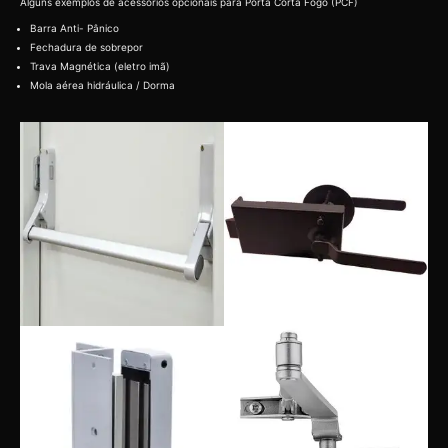
Alguns exemplos de acessórios opcionais para Porta Corta Fogo (PCF)
Barra Anti- Pânico
Fechadura de sobrepor
Trava Magnética (eletro imã)
Mola aérea hidráulica / Dorma