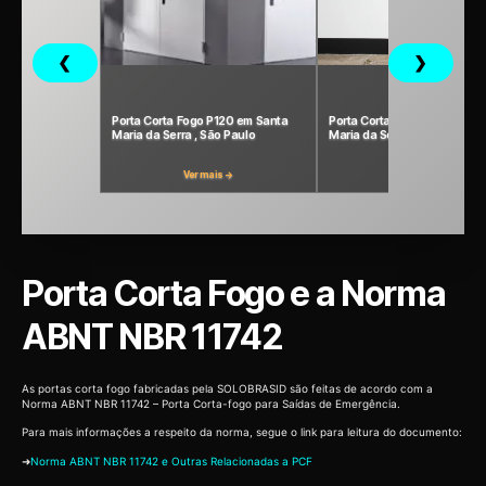
❮
❯
Porta Corta Fogo P120 em Santa
Porta Corta-Fogo P90 em S
Maria da Serra , São Paulo
Maria da Serra, São Paulo
Ver mais →
Ver mais →
Porta Corta Fogo e a Norma
ABNT NBR 11742
As portas corta fogo fabricadas pela SOLOBRASID são feitas de acordo com a
Norma ABNT NBR 11742 – Porta Corta-fogo para Saídas de Emergência.
Para mais informações a respeito da norma, segue o link para leitura do documento:
➜
Norma ABNT NBR 11742 e Outras Relacionadas a PCF