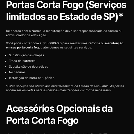
Portas Corta Fogo (Serviços
limitados ao Estado de SP)*
De acordo com a Norma, a manutenção deve ser responsabilidade do síndico ou
administrador da edificação.
Você pode contar com a SOLOBRASID para realizar uma
reforma ou manutenção
em sua porta corta fogo
, atendemos os seguintes serviços:
Substituição das chapas
Troca de batentes
Substituição de dobradiças
fechaduras
Instalação de barra anti-pânico
*Estes serviços são oferecidos exclusivamente no Estado de São Paulo. As portas
podem ser enviadas para as devidas manutenções conforme necessário.
Acessórios Opcionais da
Porta Corta Fogo