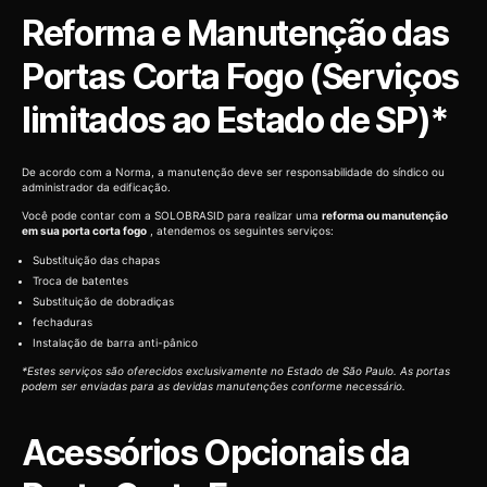
Reforma e Manutenção das
Portas Corta Fogo (Serviços
limitados ao Estado de SP)*
De acordo com a Norma, a manutenção deve ser responsabilidade do síndico ou
administrador da edificação.
Você pode contar com a SOLOBRASID para realizar uma
reforma ou manutenção
em sua porta corta fogo
, atendemos os seguintes serviços:
Substituição das chapas
Troca de batentes
Substituição de dobradiças
fechaduras
Instalação de barra anti-pânico
*Estes serviços são oferecidos exclusivamente no Estado de São Paulo. As portas
podem ser enviadas para as devidas manutenções conforme necessário.
Acessórios Opcionais da