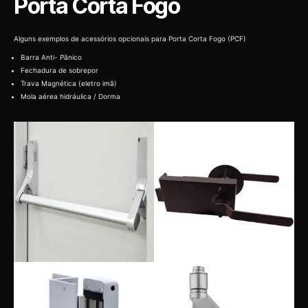
Porta Corta Fogo
Alguns exemplos de acessórios opcionais para Porta Corta Fogo (PCF)
Barra Anti- Pânico
Fechadura de sobrepor
Trava Magnética (eletro imã)
Mola aérea hidráulica / Dorma