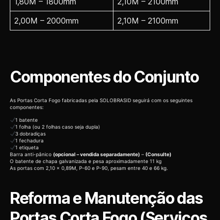
1,80M – 1800mm
2,10M – 2100mm
2,00M – 2000mm
2,10M – 2100mm
Componentes do Conjunto
As Portas Corta Fogo fabricadas pela SOLOBRASID seguirá com os seguintes
componentes:
1 batente
1 folha (ou 2 folhas caso seja dupla)
3 dobradiças
1 fechadura
1 etiqueta
Barra anti-pânico
(opcional – vendida separadamente)
–
(Consulte)
O batente de chapa galvanizada e pesa aproximadamente 11 kg
As portas com 2,10 x 0,89M, P-60 e P-90, pesam entre 40 e 66 kg.
Reforma e Manutenção das
Portas Corta Fogo (Serviços