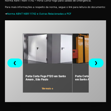
Norma ABNT NBR 11742 – Porta Corta-fogo para Saídas de Emergência.
Para mais informações a respeito da norma, segue o link para leitura do documento:
➜
Norma ABNT NBR 11742 e Outras Relacionadas a PCF
❮
❯
Porta Corta Fogo P120 em Santo
Porta Corta Fogo P240 Indust
Amaro , São Paulo
em Santo Amaro, São Paulo
Ver mais →
Ver mais →