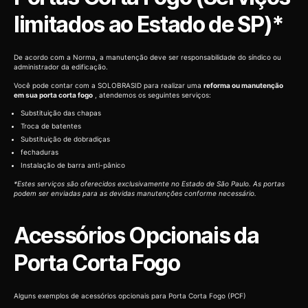
limitados ao Estado de SP)*
De acordo com a Norma, a manutenção deve ser responsabilidade do síndico ou
administrador da edificação.
Você pode contar com a SOLOBRASID para realizar uma
reforma ou manutenção
em sua porta corta fogo
, atendemos os seguintes serviços:
Substituição das chapas
Troca de batentes
Substituição de dobradiças
fechaduras
Instalação de barra anti-pânico
*Estes serviços são oferecidos exclusivamente no Estado de São Paulo. As portas
podem ser enviadas para as devidas manutenções conforme necessário.
Acessórios Opcionais da
Porta Corta Fogo
Alguns exemplos de acessórios opcionais para Porta Corta Fogo (PCF)