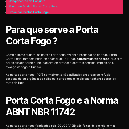
Componentes do Conjunto
Manutenção das Portas Corta Fogo
Preço das Portas Corta Fogo
Para que serve a Porta
Corta Fogo ?
Como o nome sugere, as portas corta fogo evitam a propagação do fogo. Porta
Corta Fogo, também pode-se chamar de PCF, são
portas resistes ao fogo
, que tem
por finalidade formar uma barreira de proteção contra incêndios, impedindo o
avanço do fogo e fumaça.
As portas corta fogo (PCF) normalmente são utilizadas em áreas de refúgio,
escadas de emergência de edifícios, corredores e locais que tenham acesso as
rotas de fuga.
Porta Corta Fogo e a Norma
ABNT NBR 11742
As portas corta fogo fabricadas pela SOLOBRASID são feitas de acordo com a