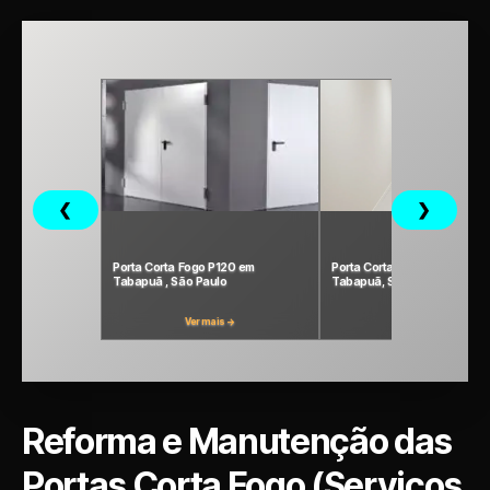
❮
❯
Porta Corta Fogo P120 em
Porta Corta-Fogo P90 em
Tabapuã , São Paulo
Tabapuã, São Paulo
Ver mais →
Ver mais →
Reforma e Manutenção das
Portas Corta Fogo (Serviços