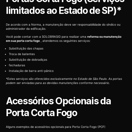
limitados ao Estado de SP)*
De acordo com a Norma, a manutenção deve ser responsabilidade do síndico ou
administrador da edificação.
Você pode contar com a SOLOBRASID para realizar uma
reforma ou manutenção
em sua porta corta fogo
, atendemos os seguintes serviços:
Substituição das chapas
Troca de batentes
Substituição de dobradiças
fechaduras
Instalação de barra anti-pânico
*Estes serviços são oferecidos exclusivamente no Estado de São Paulo. As portas
podem ser enviadas para as devidas manutenções conforme necessário.
Acessórios Opcionais da
Porta Corta Fogo
Alguns exemplos de acessórios opcionais para Porta Corta Fogo (PCF)