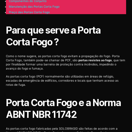
Componentes do Conjunto
Manutenção das Portas Corta Fogo
Preço das Portas Corta Fogo
Para que serve a Porta
Corta Fogo ?
Como o nome sugere, as portas corta fogo evitam a propagação do fogo. Porta
Corta Fogo, também pode-se chamar de PCF, são
portas resistes ao fogo
, que tem
por finalidade formar uma barreira de proteção contra incêndios, impedindo o
avanço do fogo e fumaça.
As portas corta fogo (PCF) normalmente são utilizadas em áreas de refúgio,
escadas de emergência de edifícios, corredores e locais que tenham acesso as
rotas de fuga.
Porta Corta Fogo e a Norma
ABNT NBR 11742
As portas corta fogo fabricadas pela SOLOBRASID são feitas de acordo com a