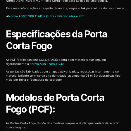
Norma ABNT NBR 11742 – Porta Corta-fogo para Saídas de Emergência.
Para mais informações a respeito da norma, segue o link para leitura do documento:
➜
Norma ABNT NBR 11742 e Outras Relacionadas a PCF
Especificações da Porta
Corta Fogo
As PCF fabricadas pela SOLOBRASID conta com materiais que seguem
rigorosamente a
norma ABNT NBR 11742
.
As portas são fabricadas com chapas galvanizadas, revestidas internamente com
material isolante térmico de alta densidade, acompanha 03 (três) dobradiças tipo
mola por folha e fechadura de sobrepor.
Modelos de Porta Corta
Fogo (PCF):
As Portas Corta Fogo dispõe dos modelos simples e dupla, que variam de acordo
com a largura.