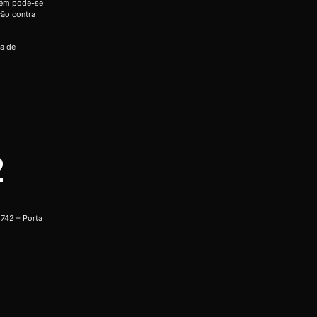
bém pode-se
ção contra
ia de
2
742 – Porta