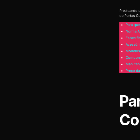
Precisando d
de Portas Co
Para que
Norma A
Especifi
Acessóri
Modelos 
Compone
Manutenç
Preço da
Pa
Co