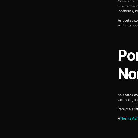
Como o nome
chamar de P
incêndios, 
As portas co
edifícios, c
Po
No
As portas c
Corta-fogo 
Para mais in
➜
Norma ABN