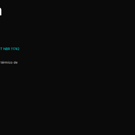
a
T NBR 11742
 térmico de
a