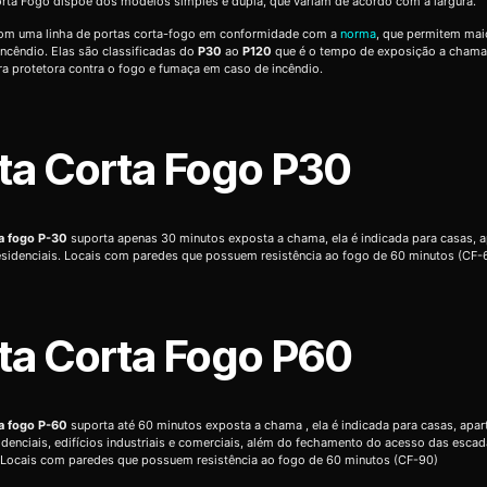
rta Fogo dispõe dos modelos simples e dupla, que variam de acordo com a largura.
m uma linha de portas corta-fogo em conformidade com a
norma
, que permitem mai
ncêndio. Elas são classificadas do
P30
ao
P120
que é o tempo de exposição a chama
ra protetora contra o fogo e fumaça em caso de incêndio.
ta Corta Fogo P30
ta fogo P-30
suporta apenas 30 minutos exposta a chama, ela é indicada para casas, 
residenciais. Locais com paredes que possuem resistência ao fogo de 60 minutos (CF-
ta Corta Fogo P60
ta fogo P-60
suporta até 60 minutos exposta a chama , ela é indicada para casas, apa
sidenciais, edifícios industriais e comerciais, além do fechamento do acesso das esca
 Locais com paredes que possuem resistência ao fogo de 60 minutos (CF-90)