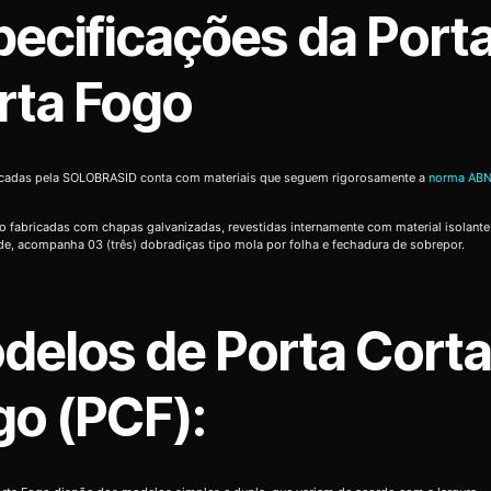
pecificações da Port
rta Fogo
icadas pela SOLOBRASID conta com materiais que seguem rigorosamente a
norma ABN
o fabricadas com chapas galvanizadas, revestidas internamente com material isolante
de, acompanha 03 (três) dobradiças tipo mola por folha e fechadura de sobrepor.
delos de Porta Cort
go (PCF):