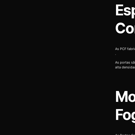
Es
Co
As PCF fabr
.
As portas sã
alta densida
Mo
Fo