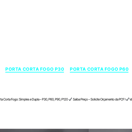
Categorias
PORTA CORTA FOGO P30
PORTA CORTA FOGO P60
umã , São Paulo
ta Corta Fogo: Simples e Dupla – P30, P60, P90, P120
Saiba Preço – Solicite Orçamento da PCF !
Va