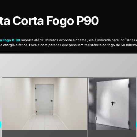
ta Corta Fogo P90
ta Fogo P-90
suporta até 90 minutos exposta a chama , ela é indicada para indústrias 
de energia elétrica. Locais com paredes que possuem resistência ao fogo de 60 minuto