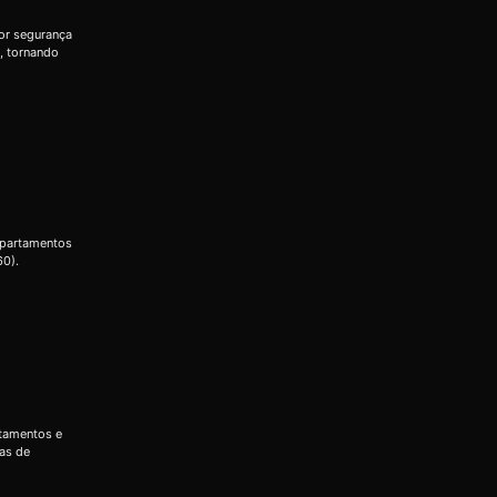
or segurança
, tornando
apartamentos
60).
rtamentos e
das de