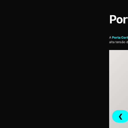
Por
A
Porta Cor
alta tensão 
❮