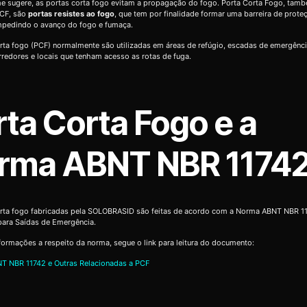
 sugere, as portas corta fogo evitam a propagação do fogo. Porta Corta Fogo, tam
CF, são
portas resistes ao fogo
, que tem por finalidade formar uma barreira de prote
impedindo o avanço do fogo e fumaça.
rta fogo (PCF) normalmente são utilizadas em áreas de refúgio, escadas de emergênc
orredores e locais que tenham acesso as rotas de fuga.
rta Corta Fogo e a
rma ABNT NBR 1174
orta fogo fabricadas pela SOLOBRASID são feitas de acordo com a Norma ABNT NBR 11
para Saídas de Emergência.
formações a respeito da norma, segue o link para leitura do documento:
T NBR 11742 e Outras Relacionadas a PCF