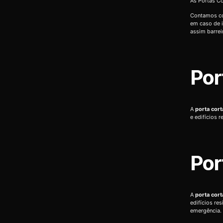
As Portas Co
Contamos co
em caso de i
assim barrei
Por
A
porta cor
e edifícios 
Por
A
porta cor
edifícios re
emergência.