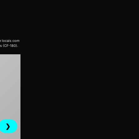
e locais com
s (CF-180).
❯