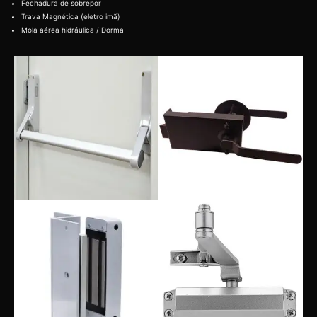
Fechadura de sobrepor
Trava Magnética (eletro imã)
Mola aérea hidráulica / Dorma