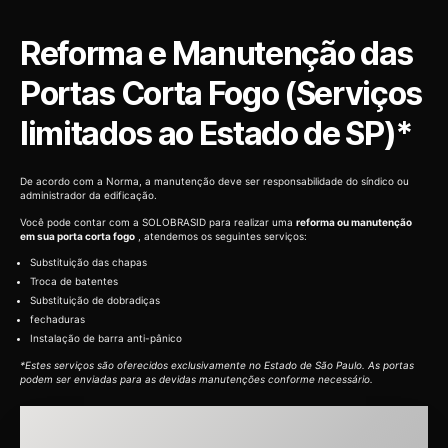
Reforma e Manutenção das
Portas Corta Fogo (Serviços
limitados ao Estado de SP)*
De acordo com a Norma, a manutenção deve ser responsabilidade do síndico ou
administrador da edificação.
Você pode contar com a SOLOBRASID para realizar uma
reforma ou manutenção
em sua porta corta fogo
, atendemos os seguintes serviços:
Substituição das chapas
Troca de batentes
Substituição de dobradiças
fechaduras
Instalação de barra anti-pânico
*Estes serviços são oferecidos exclusivamente no Estado de São Paulo. As portas
podem ser enviadas para as devidas manutenções conforme necessário.