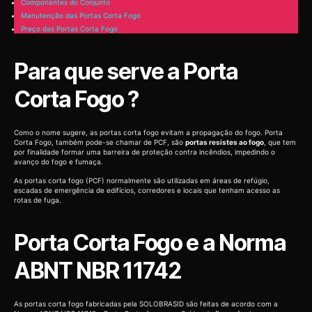
Componentes do Conjunto
Manutenção das Portas Corta Fogo
Preço das Portas Corta Fogo
Para que serve a Porta
Corta Fogo ?
Como o nome sugere, as portas corta fogo evitam a propagação do fogo. Porta
Corta Fogo, também pode-se chamar de PCF, são
portas resistes ao fogo
, que tem
por finalidade formar uma barreira de proteção contra incêndios, impedindo o
avanço do fogo e fumaça.
As portas corta fogo (PCF) normalmente são utilizadas em áreas de refúgio,
escadas de emergência de edifícios, corredores e locais que tenham acesso as
rotas de fuga.
Porta Corta Fogo e a Norma
ABNT NBR 11742
As portas corta fogo fabricadas pela SOLOBRASID são feitas de acordo com a