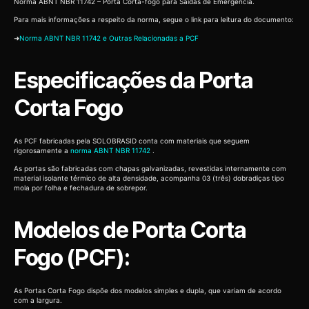
Norma ABNT NBR 11742 – Porta Corta-fogo para Saídas de Emergência.
Para mais informações a respeito da norma, segue o link para leitura do documento:
➜
Norma ABNT NBR 11742 e Outras Relacionadas a PCF
Especificações da Porta
Corta Fogo
As PCF fabricadas pela SOLOBRASID conta com materiais que seguem
rigorosamente a
norma ABNT NBR 11742
.
As portas são fabricadas com chapas galvanizadas, revestidas internamente com
material isolante térmico de alta densidade, acompanha 03 (três) dobradiças tipo
mola por folha e fechadura de sobrepor.
Modelos de Porta Corta
Fogo (PCF):
As Portas Corta Fogo dispõe dos modelos simples e dupla, que variam de acordo
com a largura.