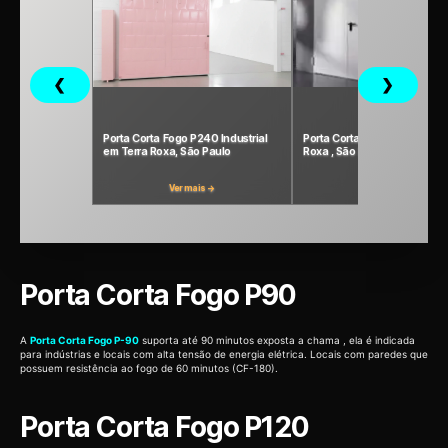
❮
❯
Porta Corta Fogo P240 Industrial
Porta Corta Fogo P120 em Te
em Terra Roxa, São Paulo
Roxa , São Paulo
Ver mais →
Ver mais →
Porta Corta Fogo P90
A
Porta Corta Fogo P-90
suporta até 90 minutos exposta a chama , ela é indicada
para indústrias e locais com alta tensão de energia elétrica. Locais com paredes que
possuem resistência ao fogo de 60 minutos (CF-180).
Porta Corta Fogo P120