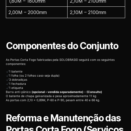
1,80M – 1800mm
2,10M – 2100mm
2,00M – 2000mm
2,10M – 2100mm
Componentes do Conjunto
As Portas Corta Fogo fabricadas pela SOLOBRASID seguirá com os seguintes
componentes:
1 batente
1 folha (ou 2 folhas caso seja dupla)
3 dobradiças
1 fechadura
1 etiqueta
Barra anti-pânico
(opcional – vendida separadamente)
–
(Consulte)
O batente de chapa galvanizada e pesa aproximadamente 11 kg
As portas com 2,10 x 0,89M, P-60 e P-90, pesam entre 40 e 66 kg.
Reforma e Manutenção das
Portas Corta Fogo (Serviços