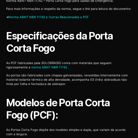
Norma ABNT NBR 11742 – Porta Corta-fogo para Saídas de Emergência.
Para mais informações a respeito da norma, segue o link para leitura do documento:
➜
Norma ABNT NBR 11742 e Outras Relacionadas a PCF
Especificações da Porta
Corta Fogo
As PCF fabricadas pela SOLOBRASID conta com materiais que seguem
rigorosamente a
norma ABNT NBR 11742
.
As portas são fabricadas com chapas galvanizadas, revestidas internamente com
material isolante térmico de alta densidade, acompanha 03 (três) dobradiças tipo
mola por folha e fechadura de sobrepor.
Modelos de Porta Corta
Fogo (PCF):
As Portas Corta Fogo dispõe dos modelos simples e dupla, que variam de acordo
com a largura.