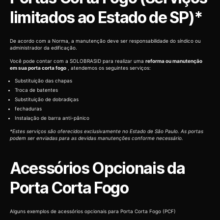
limitados ao Estado de SP)*
De acordo com a Norma, a manutenção deve ser responsabilidade do síndico ou
administrador da edificação.
Você pode contar com a SOLOBRASID para realizar uma
reforma ou manutenção
em sua porta corta fogo
, atendemos os seguintes serviços:
Substituição das chapas
Troca de batentes
Substituição de dobradiças
fechaduras
Instalação de barra anti-pânico
*Estes serviços são oferecidos exclusivamente no Estado de São Paulo. As portas
podem ser enviadas para as devidas manutenções conforme necessário.
Acessórios Opcionais da
Porta Corta Fogo
Alguns exemplos de acessórios opcionais para Porta Corta Fogo (PCF)