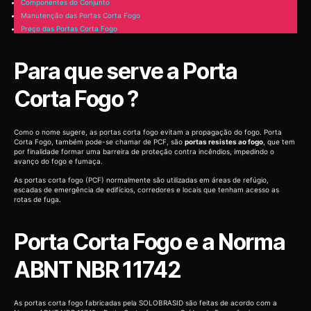
Componentes do Conjunto
Manutenção das Portas Corta Fogo
Preço das Portas Corta Fogo
Para que serve a Porta
Corta Fogo ?
Como o nome sugere, as portas corta fogo evitam a propagação do fogo. Porta
Corta Fogo, também pode-se chamar de PCF, são
portas resistes ao fogo
, que tem
por finalidade formar uma barreira de proteção contra incêndios, impedindo o
avanço do fogo e fumaça.
As portas corta fogo (PCF) normalmente são utilizadas em áreas de refúgio,
escadas de emergência de edifícios, corredores e locais que tenham acesso as
rotas de fuga.
Porta Corta Fogo e a Norma
ABNT NBR 11742
As portas corta fogo fabricadas pela SOLOBRASID são feitas de acordo com a