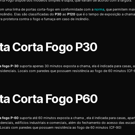
rta Fogo dispõe dos modelos simples e dupla, que variam de acordo com a largura.
m uma linha de portas corta-fogo em conformidade com a
norma
, que permitem mai
ncêndio. Elas são classificadas do
P30
ao
P120
que é o tempo de exposição a chama
ra protetora contra o fogo e fumaça em caso de incêndio.
ta Corta Fogo P30
ta fogo P-30
suporta apenas 30 minutos exposta a chama, ela é indicada para casas, 
residenciais. Locais com paredes que possuem resistência ao fogo de 60 minutos (CF-
ta Corta Fogo P60
ta fogo P-60
suporta até 60 minutos exposta a chama , ela é indicada para casas, apa
sidenciais, edifícios industriais e comerciais, além do fechamento do acesso das esca
 Locais com paredes que possuem resistência ao fogo de 60 minutos (CF-90)