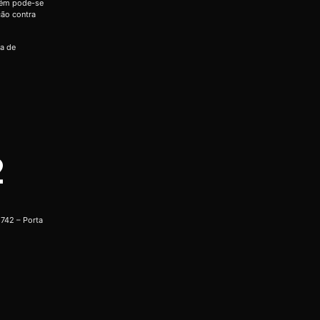
bém pode-se
ção contra
ia de
2
742 – Porta