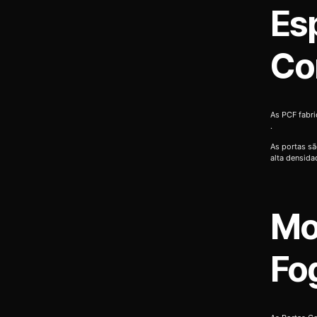
Es
Co
As PCF fabr
.
As portas sã
alta densida
Mo
Fo