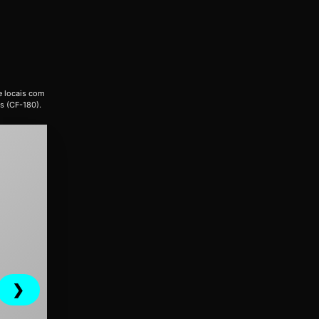
e locais com
s (CF-180).
❯