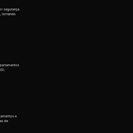
or segurança
, tornando
apartamentos
60).
rtamentos e
das de