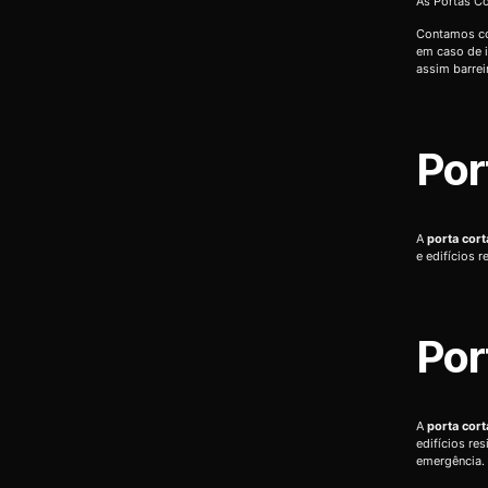
As Portas Co
Contamos co
em caso de i
assim barrei
Por
A
porta cor
e edifícios 
Por
A
porta cor
edifícios re
emergência.