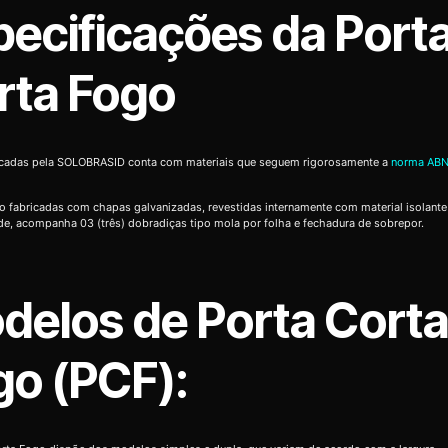
pecificações da Port
rta Fogo
icadas pela SOLOBRASID conta com materiais que seguem rigorosamente a
norma ABN
o fabricadas com chapas galvanizadas, revestidas internamente com material isolante
de, acompanha 03 (três) dobradiças tipo mola por folha e fechadura de sobrepor.
delos de Porta Cort
go (PCF):