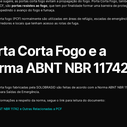
 sugere, as portas corta fogo evitam a propagação do fogo. Porta Corta Fogo, tam
CF, são
portas resistes ao fogo
, que tem por finalidade formar uma barreira de prote
impedindo o avanço do fogo e fumaça.
rta fogo (PCF) normalmente são utilizadas em áreas de refúgio, escadas de emergênc
orredores e locais que tenham acesso as rotas de fuga.
rta Corta Fogo e a
rma ABNT NBR 1174
orta fogo fabricadas pela SOLOBRASID são feitas de acordo com a Norma ABNT NBR 11
para Saídas de Emergência.
formações a respeito da norma, segue o link para leitura do documento:
T NBR 11742 e Outras Relacionadas a PCF