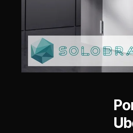
Po
Ub