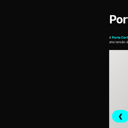
Por
A
Porta Cor
alta tensão 
❮