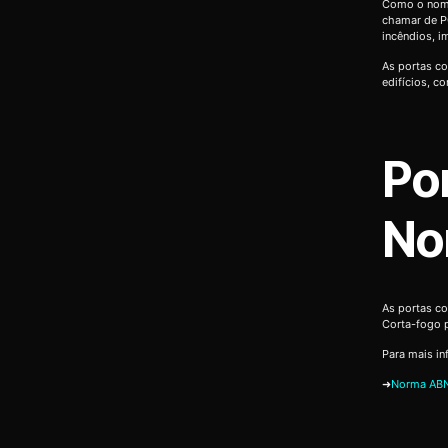
Como o nome
chamar de P
incêndios, 
As portas co
edifícios, c
Po
No
As portas c
Corta-fogo 
Para mais in
➜
Norma ABN