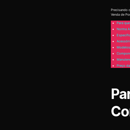
Precisando d
Venda de Por
Para que
Norma A
Especifi
Acessóri
Modelos 
Compone
Manutenç
Preço da
Pa
Co