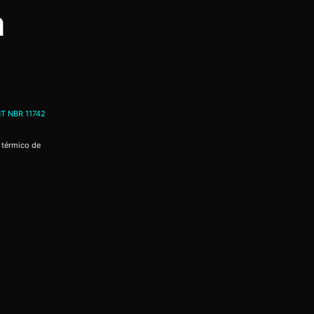
a
T NBR 11742
 térmico de
a