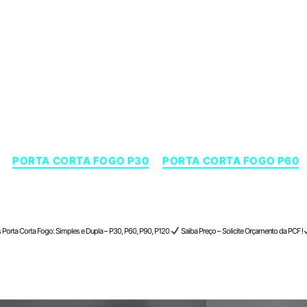
Categorias
PORTA CORTA FOGO P30
PORTA CORTA FOGO P60
raba , Minas Gerais
 Porta Corta Fogo: Simples e Dupla – P30, P60, P90, P120
Saiba Preço – Solicite Orçamento da PCF !