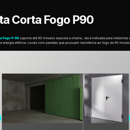
ta Corta Fogo P90
ta Fogo P-90
suporta até 90 minutos exposta a chama , ela é indicada para indústrias 
de energia elétrica. Locais com paredes que possuem resistência ao fogo de 60 minuto