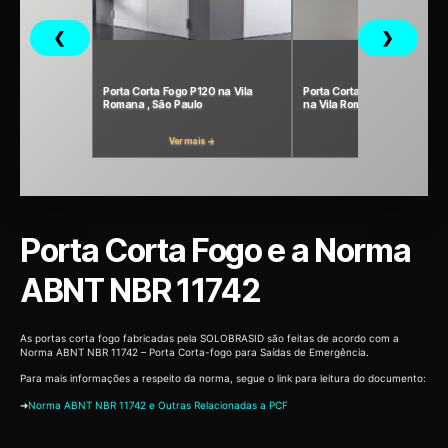
❮
❯
Porta Corta Fogo P120 na Vila
Porta Corta Fogo P240 Indust
Romana , São Paulo
na Vila Romana, São Paulo
Ver mais →
Ver mais →
Porta Corta Fogo e a Norma
ABNT NBR 11742
As portas corta fogo fabricadas pela SOLOBRASID são feitas de acordo com a
Norma ABNT NBR 11742 – Porta Corta-fogo para Saídas de Emergência.
Para mais informações a respeito da norma, segue o link para leitura do documento:
➜
Norma ABNT NBR 11742 e Outras Relacionadas a PCF