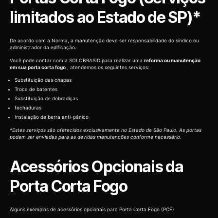
limitados ao Estado de SP)*
De acordo com a Norma, a manutenção deve ser responsabilidade do síndico ou
administrador da edificação.
Você pode contar com a SOLOBRASID para realizar uma
reforma ou manutenção
em sua porta corta fogo
, atendemos os seguintes serviços:
Substituição das chapas
Troca de batentes
Substituição de dobradiças
fechaduras
Instalação de barra anti-pânico
*Estes serviços são oferecidos exclusivamente no Estado de São Paulo. As portas
podem ser enviadas para as devidas manutenções conforme necessário.
Acessórios Opcionais da
Porta Corta Fogo
Alguns exemplos de acessórios opcionais para Porta Corta Fogo (PCF)