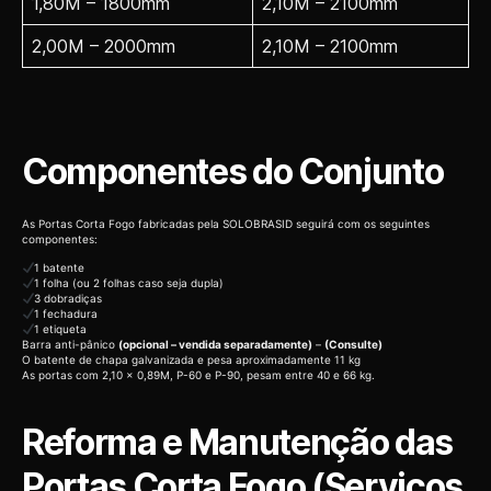
1,80M – 1800mm
2,10M – 2100mm
2,00M – 2000mm
2,10M – 2100mm
Componentes do Conjunto
As Portas Corta Fogo fabricadas pela SOLOBRASID seguirá com os seguintes
componentes:
1 batente
1 folha (ou 2 folhas caso seja dupla)
3 dobradiças
1 fechadura
1 etiqueta
Barra anti-pânico
(opcional – vendida separadamente)
–
(Consulte)
O batente de chapa galvanizada e pesa aproximadamente 11 kg
As portas com 2,10 x 0,89M, P-60 e P-90, pesam entre 40 e 66 kg.
Reforma e Manutenção das
Portas Corta Fogo (Serviços