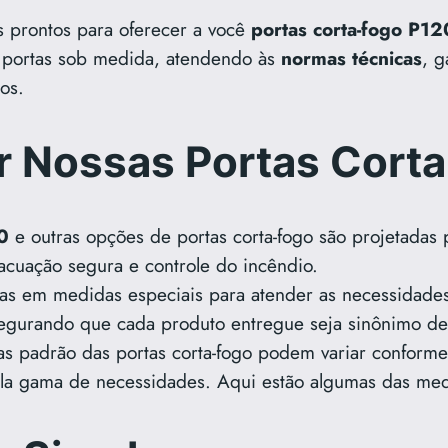
s prontos para oferecer a você
portas corta-fogo P12
 portas sob medida, atendendo às
normas técnicas
, g
os.
r Nossas Portas Cort
0
e outras opções de portas corta-fogo são projetadas p
acuação segura e controle do incêndio.
tas em medidas especiais para atender as necessidade
egurando que cada produto entregue seja sinônimo de
as padrão das portas corta-fogo podem variar conform
a gama de necessidades. Aqui estão algumas das med