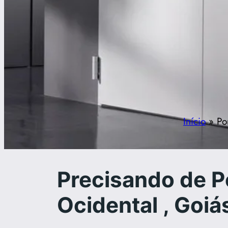
Início
»
Po
Precisando de P
Ocidental , Goiá