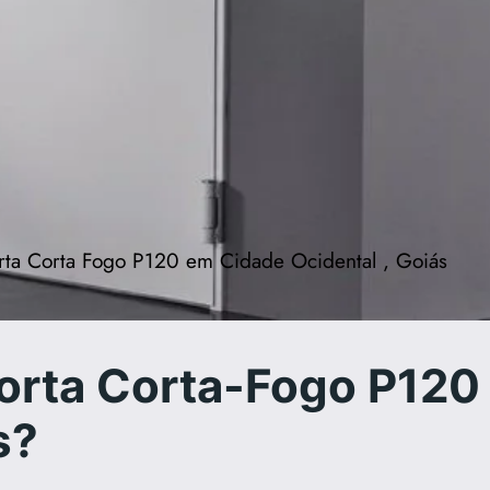
rta Corta Fogo P120 em Cidade Ocidental , Goiás
orta Corta-Fogo P120
s?