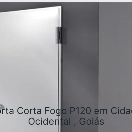
rta Corta Fogo P120 em Cid
Ocidental , Goiás