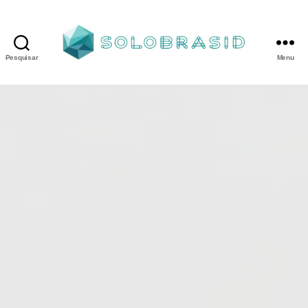
Pesquisar
Menu
Porta
Corta
Fogo
P240
industrial