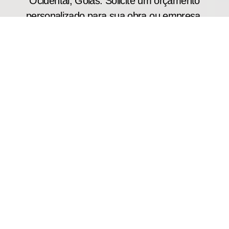
Ocidental, Goiás. Solicite um orçamento
personalizado para sua obra ou empresa.
A porta corta fogo industrial P240 é recomendada
para locais onde a segurança patrimonial e
operacional é prioridade. Produzida sob medida,
oferece resistência ao fogo de até 240 minutos,
auxiliando no controle da propagação do incêndio
e protegendo áreas estratégicas da edificação.
Atendemos clientes em Cidade Ocidental, Goiás
com fabricação personalizada, envio direto e
suporte para projetos que exigem adequação às