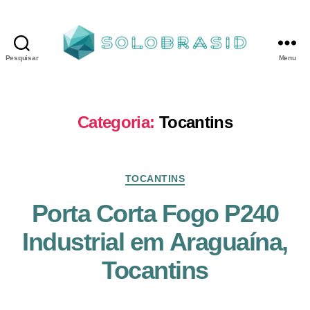
Pesquisar
Menu
Porta
Corta
Fogo
P240
Categoria:
Tocantins
industrial
Categorias
TOCANTINS
Porta Corta Fogo P240
Industrial em Araguaína,
Tocantins