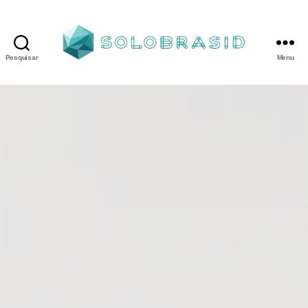
Pesquisar
Menu
Porta
Corta
Fogo
P240
industrial