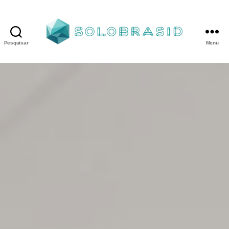
Pesquisar
Menu
Porta
Corta
Fogo
P90