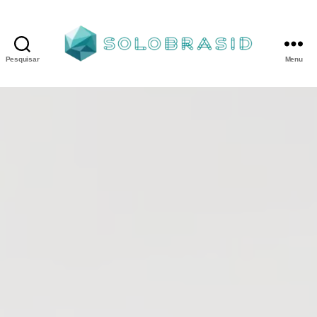
Pesquisar
Menu
Porta
Corta
Fogo
P240
industrial