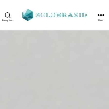
Pesquisar
Menu
Porta
Corta
Fogo
P240
industrial