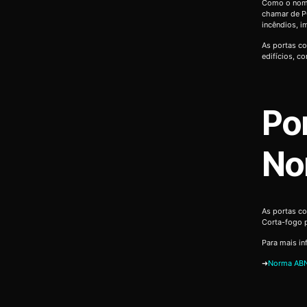
Como o nome
chamar de P
incêndios, 
As portas co
edifícios, c
Po
No
As portas c
Corta-fogo 
Para mais in
➜
Norma ABN