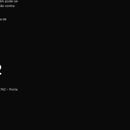
bém pode-se
ção contra
ia de
2
742 – Porta