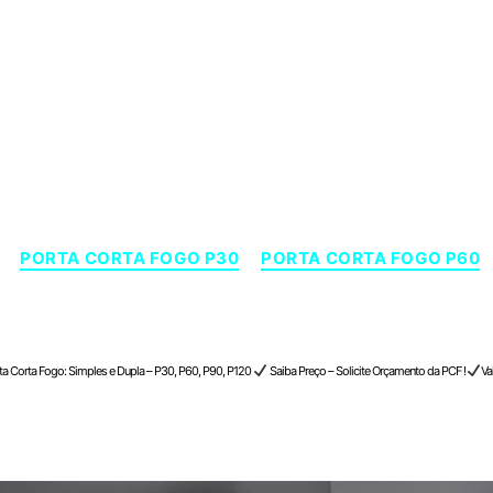
Categorias
PORTA CORTA FOGO P30
PORTA CORTA FOGO P60
gaí , São Paulo
ta Corta Fogo: Simples e Dupla – P30, P60, P90, P120
Saiba Preço – Solicite Orçamento da PCF !
Va