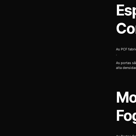
Es
Co
As PCF fabr
.
As portas sã
alta densida
Mo
Fo