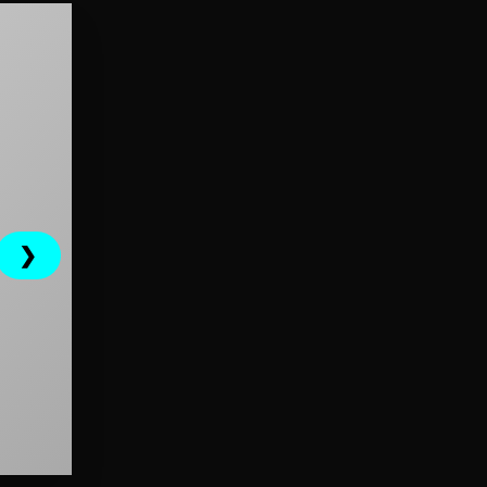
❯
ial em Pongaí, São
Porta Corta Fogo P120 em Pongaí , São Paulo
Ver mais →
→