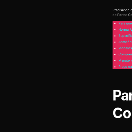
Precisando d
de Portas Co
Para que
Norma A
Especifi
Acessóri
Modelos 
Compone
Manutenç
Preço da
Pa
Co