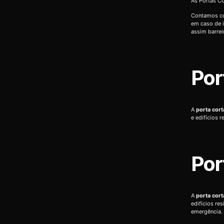
As Portas Co
Contamos co
em caso de i
assim barrei
Por
A
porta cor
e edifícios 
Por
A
porta cor
edifícios re
emergência.