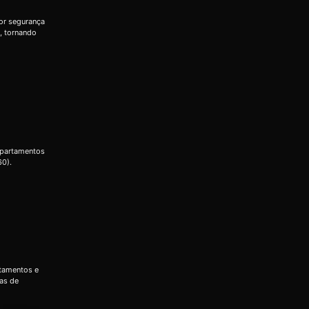
or segurança
, tornando
apartamentos
60).
rtamentos e
das de