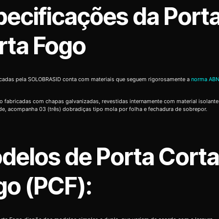
pecificações da Port
rta Fogo
icadas pela SOLOBRASID conta com materiais que seguem rigorosamente a
norma ABN
o fabricadas com chapas galvanizadas, revestidas internamente com material isolante
de, acompanha 03 (três) dobradiças tipo mola por folha e fechadura de sobrepor.
delos de Porta Cort
go (PCF):