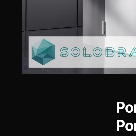
Po
Po