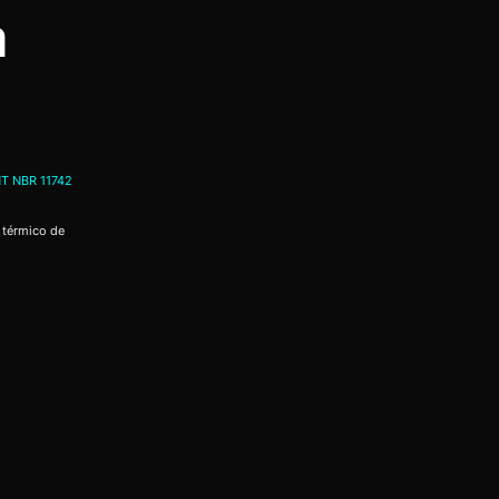
a
T NBR 11742
 térmico de
a