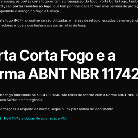
 sugere, as portas corta fogo evitam a propagação do fogo. Porta Corta Fogo, tam
CF, são
portas resistes ao fogo
, que tem por finalidade formar uma barreira de prote
impedindo o avanço do fogo e fumaça.
rta fogo (PCF) normalmente são utilizadas em áreas de refúgio, escadas de emergênc
orredores e locais que tenham acesso as rotas de fuga.
rta Corta Fogo e a
rma ABNT NBR 1174
orta fogo fabricadas pela SOLOBRASID são feitas de acordo com a Norma ABNT NBR 11
para Saídas de Emergência.
formações a respeito da norma, segue o link para leitura do documento:
T NBR 11742 e Outras Relacionadas a PCF