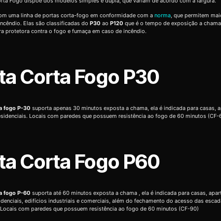
rta Fogo dispõe dos modelos simples e dupla, que variam de acordo com a largura.
m uma linha de portas corta-fogo em conformidade com a
norma
, que permitem mai
ncêndio. Elas são classificadas do
P30
ao
P120
que é o tempo de exposição a chama
ra protetora contra o fogo e fumaça em caso de incêndio.
ta Corta Fogo P30
ta fogo P-30
suporta apenas 30 minutos exposta a chama, ela é indicada para casas, 
residenciais. Locais com paredes que possuem resistência ao fogo de 60 minutos (CF-
ta Corta Fogo P60
ta fogo P-60
suporta até 60 minutos exposta a chama , ela é indicada para casas, apa
sidenciais, edifícios industriais e comerciais, além do fechamento do acesso das esca
 Locais com paredes que possuem resistência ao fogo de 60 minutos (CF-90)