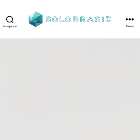
Pesquisar
Menu
Porta
Corta
Fogo
P240
industrial