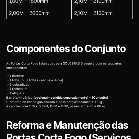
1,80M – 1800mm
2,10M – 2100mm
2,00M – 2000mm
2,10M – 2100mm
Componentes do Conjunto
As Portas Corta Fogo fabricadas pela SOLOBRASID seguirá com os seguintes
componentes:
1 batente
1 folha (ou 2 folhas caso seja dupla)
3 dobradiças
1 fechadura
1 etiqueta
Barra anti-pânico
(opcional – vendida separadamente)
–
(Consulte)
O batente de chapa galvanizada e pesa aproximadamente 11 kg
As portas com 2,10 x 0,89M, P-60 e P-90, pesam entre 40 e 66 kg.
Reforma e Manutenção das
Portas Corta Fogo (Serviços