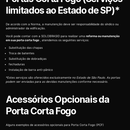
limitados ao Estado de SP)*
De acordo com a Norma, a manutenção deve ser responsabilidade do síndico ou
administrador da edificação.
Você pode contar com a SOLOBRASID para realizar uma
reforma ou manutenção
em sua porta corta fogo
, atendemos os seguintes serviços:
Substituição das chapas
Troca de batentes
Substituição de dobradiças
fechaduras
Instalação de barra anti-pânico
*Estes serviços são oferecidos exclusivamente no Estado de São Paulo. As portas
podem ser enviadas para as devidas manutenções conforme necessário.
Acessórios Opcionais da
Porta Corta Fogo
Alguns exemplos de acessórios opcionais para Porta Corta Fogo (PCF)