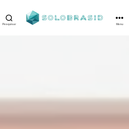
Pesquisar
Menu
Porta
Corta
Fogo
P90