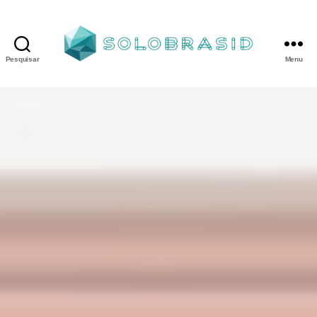
Pesquisar
Menu
Porta
Corta
Fogo
P90