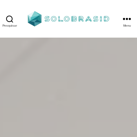
Pesquisar
Menu
Porta
Corta
Fogo
P90